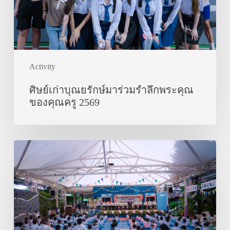
พระคุณ
ของ
คุณครู
2569
Activity
ศิษย์เก่าบุณยรักษ์มาร่วมรำลึกพระคุณ
ของคุณครู 2569
พิธี
ไหว้
ครู
ประจำ
ปี
การ
ศึกษา