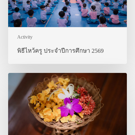
2569
Activity
พิธีไหว้ครู ประจำปีการศึกษา 2569
ชุด
การ
แสดง
รำ
ไทย
งาน
วัน
ไหว้
ครู