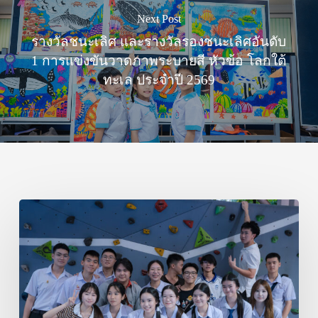
Next Post
รางวัลชนะเลิศ และรางวัลรองชนะเลิศอันดับ
1 การแข่งขันวาดภาพระบายสี หัวข้อ โลกใต้
ทะเล ประจำปี 2569
ศิษย์
เก่า
บุณย
รักษ์
มา
ร่วม
รำลึก