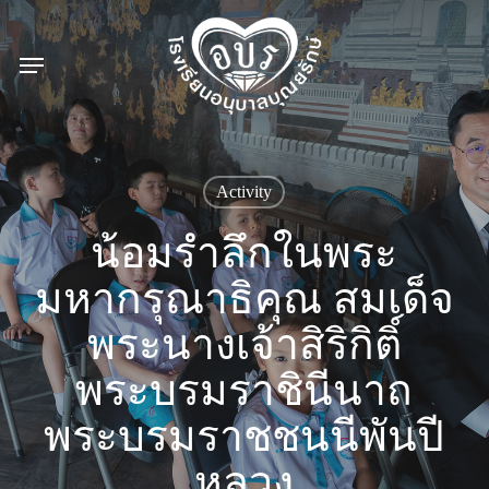
Skip
to
Menu
main
content
Activity
น้อมรำลึกในพระ
มหากรุณาธิคุณ สมเด็จ
พระนางเจ้าสิริกิติ์
พระบรมราชินีนาถ
พระบรมราชชนนีพันปี
หลวง