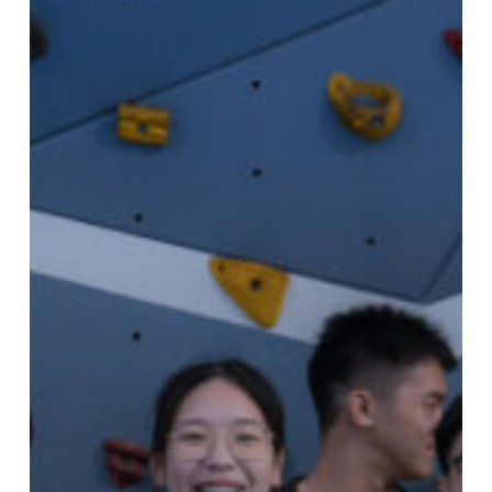
ร่วม
รำลึก
พระคุณ
ของ
คุณครู
2569