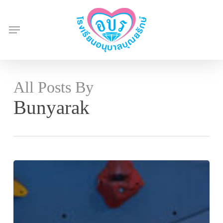
Skip
to
Menu
main
content
All Posts By
Bunyarak
ศิษย์
เก่า
บุณย
รักษ์
มา