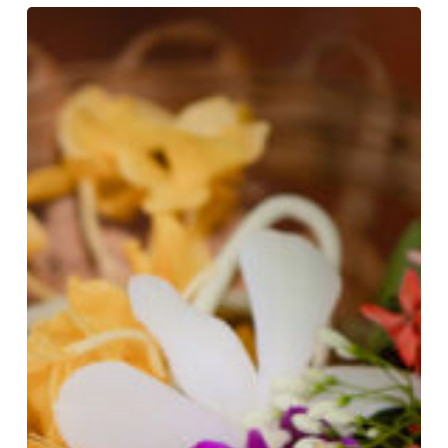
ชุด
การ
แสดง
รำ
ไทย
งาน
วัน
ไหว้
ครู