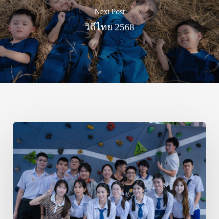
Next Post
วิถีไทย 2568
ศิษย์
เก่า
บุณย
รักษ์
มา
ร่วม
รำลึก
พระคุณ