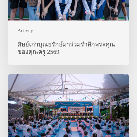
ของ
คุณครู
2569
Activity
ศิษย์เก่าบุณยรักษ์มาร่วมรำลึกพระคุณ
ของคุณครู 2569
พิธี
ไหว้
ครู
ประจำ
ปี
การ
ศึกษา
2569