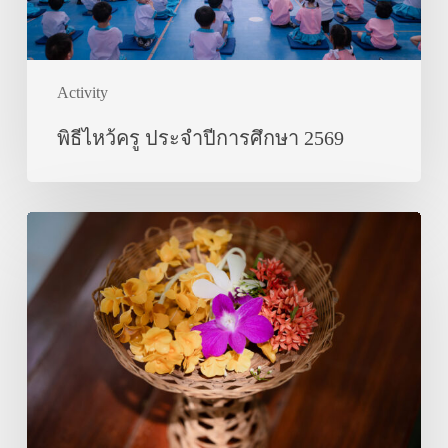
Activity
พิธีไหว้ครู ประจำปีการศึกษา 2569
ชุด
การ
แสดง
รำ
ไทย
งาน
วัน
ไหว้
ครู